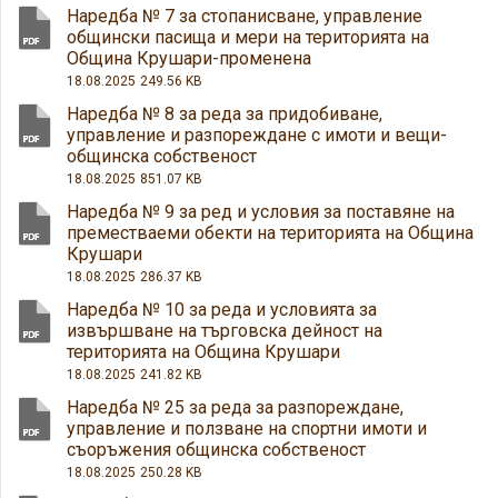
Наредба № 7 за стопанисване, управление
общински пасища и мери на територията на
Община Крушари-променена
18.08.2025
249.56 KB
Наредба № 8 за реда за придобиване,
управление и разпореждане с имоти и вещи-
общинска собственост
18.08.2025
851.07 KB
Наредба № 9 за ред и условия за поставяне на
преместваеми обекти на територията на Община
Крушари
18.08.2025
286.37 KB
Наредба № 10 за реда и условията за
извършване на търговска дейност на
територията на Община Крушари
18.08.2025
241.82 KB
Наредба № 25 за реда за разпореждане,
управление и ползване на спортни имоти и
съоръжения общинска собственост
18.08.2025
250.28 KB