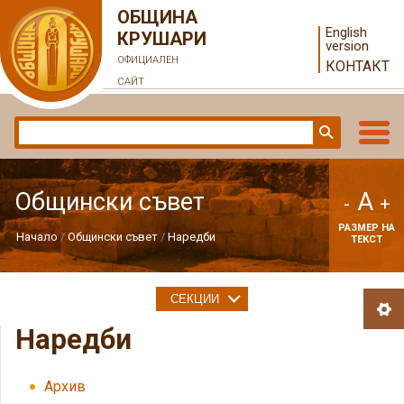
ОБЩИНА
English
КРУШАРИ
version
ОФИЦИАЛЕН
КОНТАКТ
САЙТ
A
Общински съвет
-
+
РАЗМЕР НА
Начало
Общински съвет
Наредби
ТЕКСТ
СЕКЦИИ
Наредби
Архив