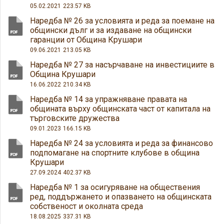
05.02.2021
223.57 KB
Наредба № 26 за условията и реда за поемане на
общински дълг и за издаване на общински
гаранции от Община Крушари
09.06.2021
213.05 KB
Наредба № 27 за насърчаване на инвестициите в
Община Крушари
16.06.2022
210.34 KB
Наредба № 14 за упражняване правата на
общината върху общинската част от капитала на
търговските дружества
09.01.2023
166.15 KB
Наредба № 24 за условията и реда за финансово
подпомагане на спортните клубове в община
Крушари
27.09.2024
402.37 KB
Наредба № 1 за осигуряване на обществения
ред, поддържането и опазването на общинската
собственост и околната среда
18.08.2025
337.31 KB