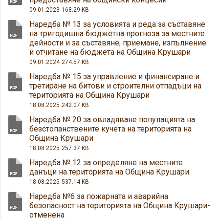
09.01.2023
168.29 KB
Наредба № 13 за условията и реда за съставяне
на тригодишна бюджетна прогноза за местните
дейности и за съставяне, приемане, изпълнение
и отчитане на бюджета на Община Крушари
09.01.2024
274.57 KB
Наредба № 15 за управление и финансиране и
третиране на битови и строителни отпадъци на
територията на Община Крушари
18.08.2025
242.07 KB
Наредба № 20 за овладяване популацията на
безстопанствените кучета на територията на
Община Крушари
18.08.2025
257.37 KB
Наредба № 12 за определяне на местните
данъци на територията на Община Крушари
18.08.2025
537.14 KB
Наредба №6 за пожарната и аварийна
безопасност на територията на Община Крушари-
отменена