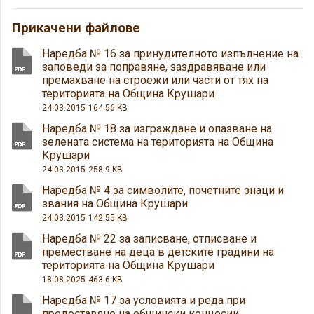
Прикачени файлове
Наредба № 16 за принудителното изпълнение на
заповеди за поправяне, заздравяване или
премахване на строежи или части от тях на
територията на Община Крушари
24.03.2015
164.56 KB
Наредба № 18 за изграждане и опазване на
зелената система на територията на Община
Крушари
24.03.2015
258.9 KB
Наредба № 4 за символите, почетните знаци и
звания на Община Крушари
24.03.2015
142.55 KB
Наредба № 22 за записване, отписване и
преместване на деца в детските градини на
територията на Община Крушари
18.08.2025
463.6 KB
Наредба № 17 за условията и реда при
предоставяне на общински концесии